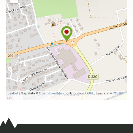
Leaflet
| Map data ©
OpenStreetMap
contributors,
ODbL
, Imagery ©
CC-BY-
SA