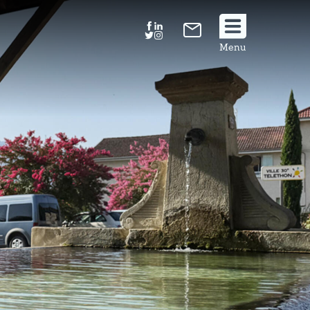
Suivez
Menu
nous
!