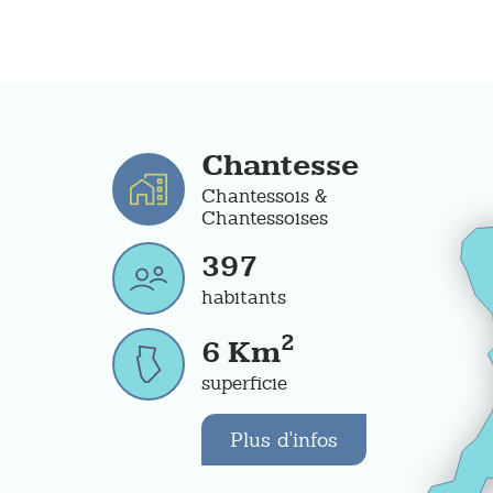
Chantesse
Chantessois &
Chantessoises
397
habitants
2
6
Km
superficie
Plus d'infos