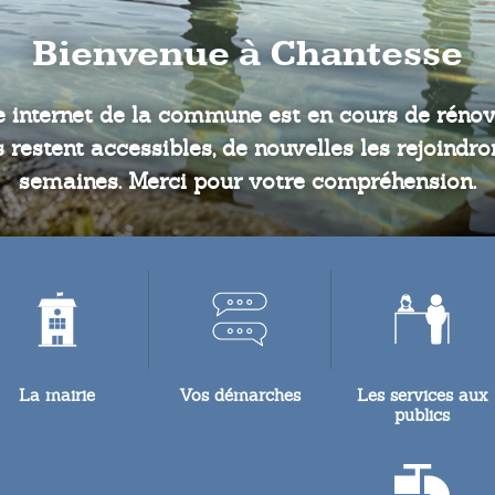
Bienvenue à Chantesse
e internet de la commune est en cours de rénova
 restent accessibles, de nouvelles les rejoindr
semaines. Merci pour votre compréhension.
La mairie
Vos démarches
Les services aux
publics