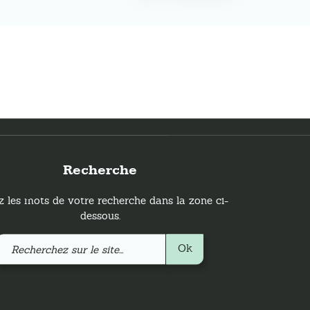
Recherche
z les mots de votre recherche dans la zone ci-
dessous.
Recherchez
Ok
sur
le
site