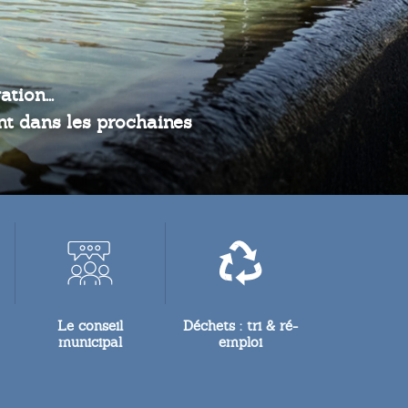
tion...
ont dans les prochaines
Le conseil
Déchets : tri & ré-
municipal
emploi