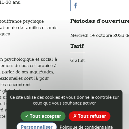
11-30 ans.
Périodes d'ouvertur
souffrance psychique
ationale de familles et amis
ques.
Mercredi 14 octobre 2026 d
Tarif
en psychologique et social, à
Gratuit.
agement du bus est propice à
 parler de ses inquiétudes,
fessionnelles sont là pour
les rencontrent.
té globale (tant psychique
Ce site utilise des cookies et vous donne le contrôle sur
ns un premier soutien
ceux que vous souhaitez activer
 bus. Lorsqu'un suivi plus
d avec la personne, l'oriente
Tout accepter
Tout refuser
té de lui apporter le soutien
Personnaliser
Politique de confidentialité