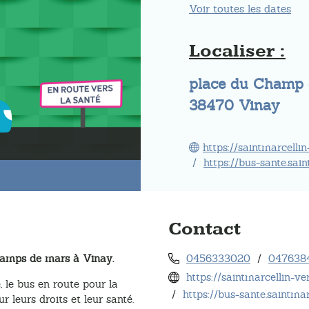
Voir toutes les dates
Localiser :
place du Champ 
38470
Vinay
https://saintmarcellin
/
https://bus-sante.sain
Contact
champs de mars à Vinay.
0456333020
/
047638
https://saintmarcellin-ve
, le bus en route pour la
/
https://bus-sante.saintmar
r leurs droits et leur santé.