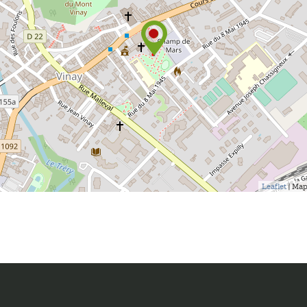
Leaflet
| Map