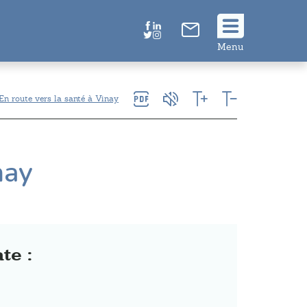
Suivez
Menu
nous
!
En route vers la santé à Vinay
nay
te :