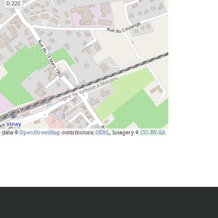
 data ©
OpenStreetMap
contributors,
ODbL
, Imagery ©
CC-BY-SA