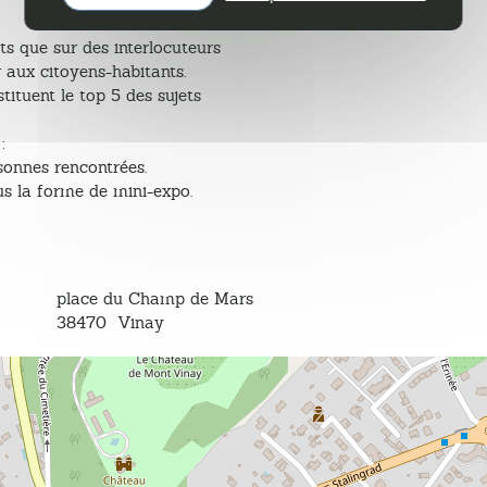
its que sur des interlocuteurs
r aux citoyens-habitants.
tituent le top 5 des sujets
:
sonnes rencontrées.
us la forme de mini-expo.
place du Champ de Mars
38470
Vinay