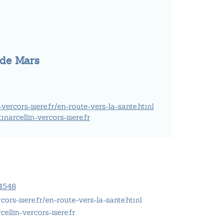
de Mars
-vercors-isere.fr/en-route-vers-la-sante.html
tmarcellin-vercors-isere.fr
4548
rcors-isere.fr/en-route-vers-la-sante.html
cellin-vercors-isere.fr