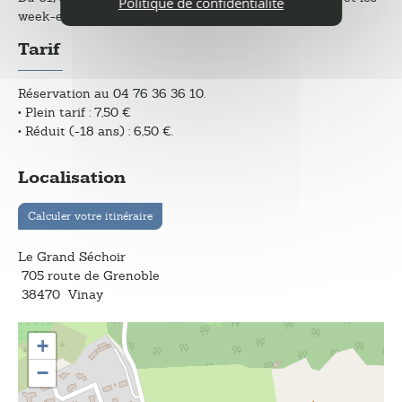
Politique de confidentialité
week-ends de 14h30 à 17h30.
Tarif
Réservation au 04 76 36 36 10.
• Plein tarif : 7,50 €
• Réduit (-18 ans) : 6,50 €.
Localisation
Calculer votre itinéraire
Le Grand Séchoir
705 route de Grenoble
38470
Vinay
+
−