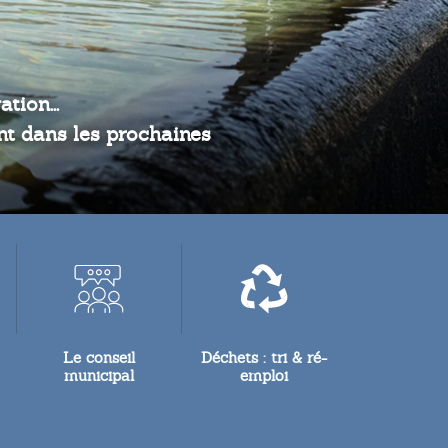
tion...
ont dans les prochaines
Le conseil
Déchets : tri & ré-
municipal
emploi