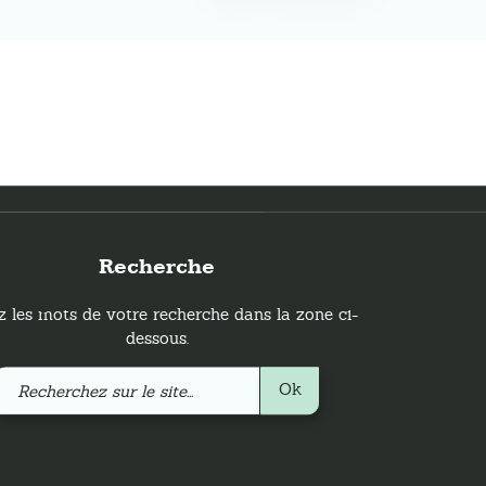
Recherche
z les mots de votre recherche dans la zone ci-
dessous.
Recherchez
Ok
sur
le
site