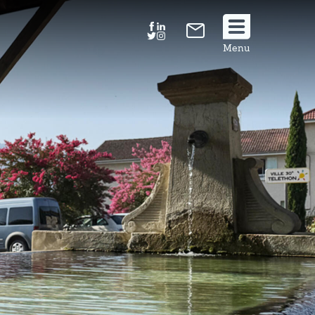
Suivez
Menu
nous
!