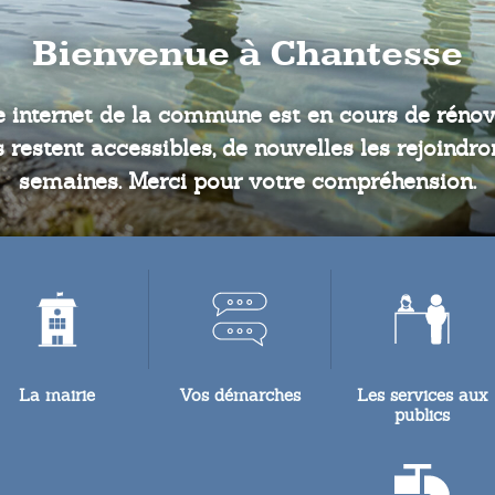
Bienvenue à Chantesse
e internet de la commune est en cours de rénova
 restent accessibles, de nouvelles les rejoindr
semaines. Merci pour votre compréhension.
La mairie
Vos démarches
Les services aux
publics