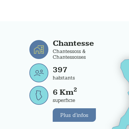
Chantesse
Chantessois &
Chantessoises
397
habitants
2
6
Km
superficie
Plus d'infos