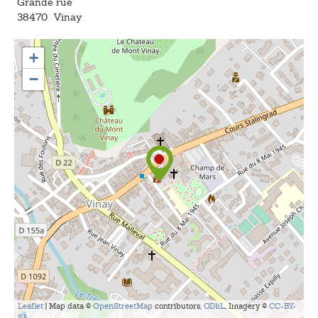
Grande rue
38470
Vinay
+
−
Leaflet
| Map data ©
OpenStreetMap
contributors,
ODbL
, Imagery ©
CC-BY-
SA