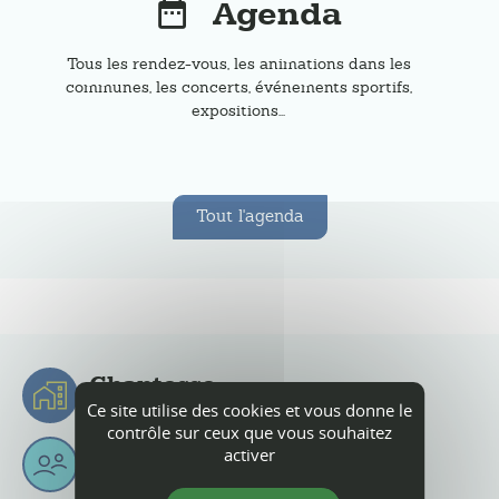
Agenda
Tous les rendez-vous, les animations dans les
communes, les concerts, événements sportifs,
expositions...
Tout l'agenda
Chantesse
Ce site utilise des cookies et vous donne le
Chantessois & Chantessoises
contrôle sur ceux que vous souhaitez
2
397
6
Km
activer
habitants
superficie