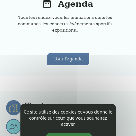
Agenda
Tous les rendez-vous, les animations dans les
communes, les concerts, événements sportifs,
expositions...
Tout l'agenda
Chantesse
Ce site utilise des cookies et vous donne le
Chantessois & Chantessoises
contrôle sur ceux que vous souhaitez
2
397
6
Km
activer
habitants
superficie