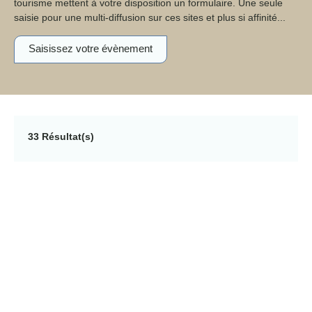
tourisme mettent à votre disposition un formulaire. Une
seule saisie pour une multi-diffusion sur ces sites et plus si
affinité...
Saisissez votre évènement
33 Résultat(s)
08
sam.
AOÛT
563 DATES
La Cabane à histoires : espace enfant au
Grand Séchoir