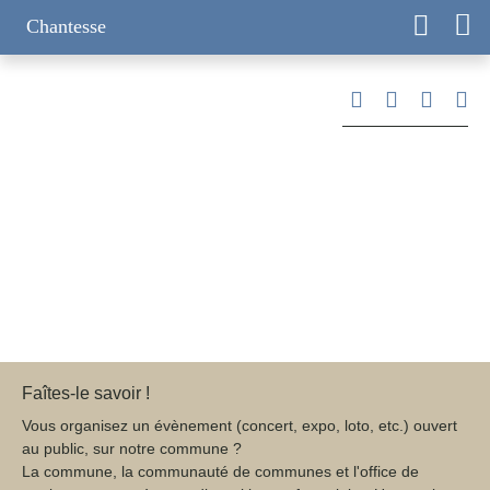
Chantesse
Agenda
L'agenda des prochains évènements à Chantesse,
Notre-Dame de l'Osier, Poliénas, Vatilieu et Vinay...
Faîtes-le savoir !
Vous organisez un évènement (concert, expo, loto, etc.)
ouvert au public, sur notre commune ?
La commune, la communauté de communes et l'office de