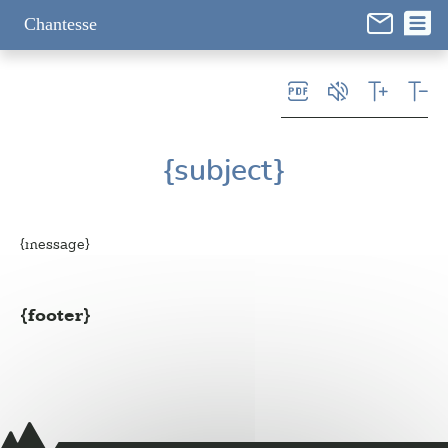
Panneau de gestion des cookies
Chantesse
{subject}
{message}
{footer}