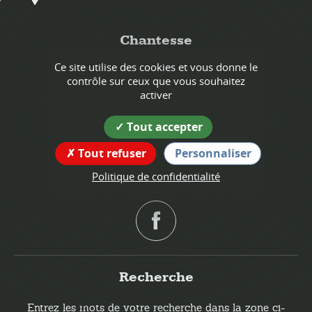
Chantesse
Ce site utilise des cookies et vous donne le
Coordonnées
contrôle sur ceux que vous souhaitez
de la mairie
activer
42 place du 19-Mars-1962
Tout accepter
38470 Chantesse
tél : 04 76 64 73 94
Tout refuser
Personnaliser
Politique de confidentialité
Suivez nous !
Recherche
Entrez les mots de votre recherche dans la zone ci-