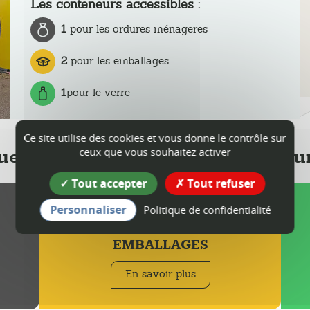
Les conteneurs accessibles :
1
pour les ordures ménageres
2
pour les emballages
1
pour le verre
Ce site utilise des cookies et vous donne le contrôle sur
ceux que vous souhaitez activer
uels déchets dans quel conteneur
Tout accepter
Tout refuser
Personnaliser
Politique de confidentialité
!
EMBALLAGES
En savoir plus