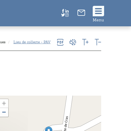
Suivez
Menu
nous
!
ques
Lieu de collecte - PAV
+
−