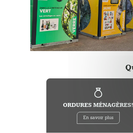
Q
ORDURES MÉNAGÈRES
En savoir plus