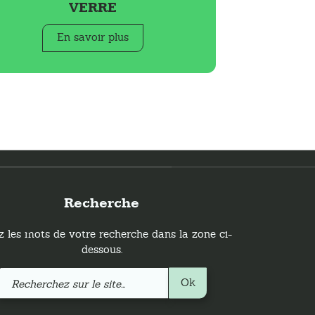
VERRE
En savoir plus
Recherche
z les mots de votre recherche dans la zone ci-
dessous.
Recherchez
Ok
sur
le