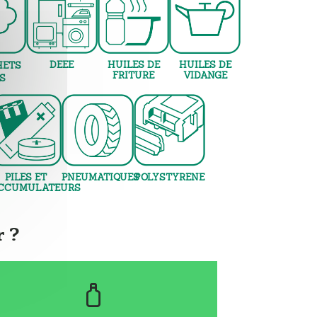
DEEE
HUILES DE
HUILES DE
HETS
FRITURE
VIDANGE
S
PILES ET
PNEUMATIQUES
POLYSTYRENE
CCUMULATEURS
 ?