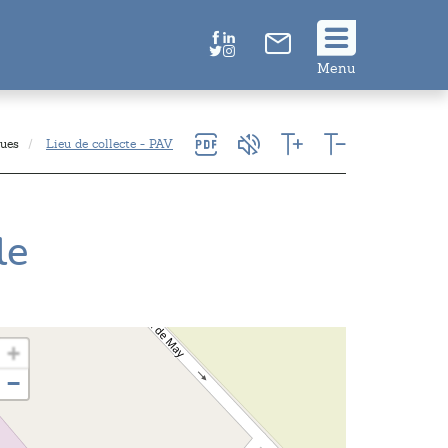
Suivez
Menu
nous
!
ques
Lieu de collecte - PAV
le
+
−