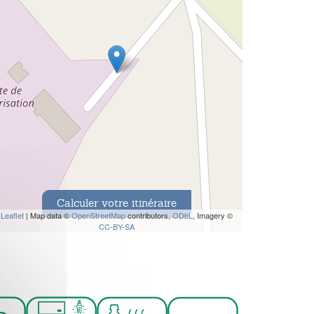
Calculer votre itinéraire
Leaflet
| Map data ©
OpenStreetMap
contributors,
ODbL
, Imagery ©
CC-BY-SA