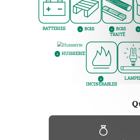
BATTERIES
BOIS
BOIS
+
+
+
TRAITÉ
HUISSERIE
+
LAMPE
+
INCINÉRABLES
Q