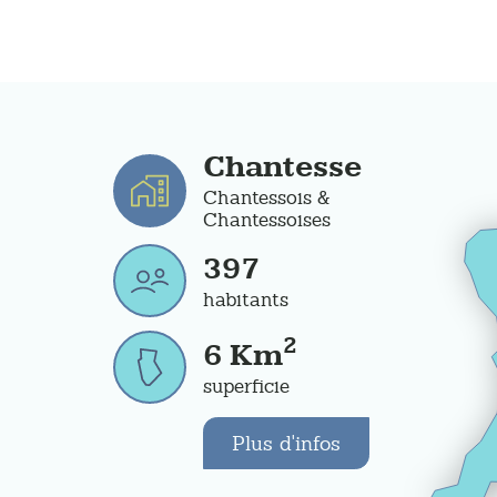
Chantesse
Chantessois &
Chantessoises
397
habitants
2
6
Km
superficie
Plus d'infos