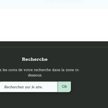
Recherche
z les mots de votre recherche dans la zone ci-
dessous.
Recherchez
Ok
sur
le
site