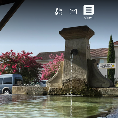
Suivez
Menu
nous
!