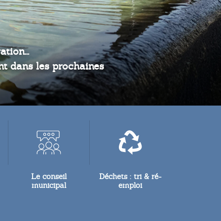
tion...
ont dans les prochaines
Le conseil
Déchets : tri & ré-
municipal
emploi