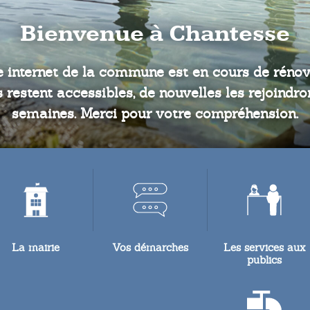
Bienvenue à Chantesse
e internet de la commune est en cours de rénova
 restent accessibles, de nouvelles les rejoindr
semaines. Merci pour votre compréhension.
La mairie
Vos démarches
Les services aux
publics