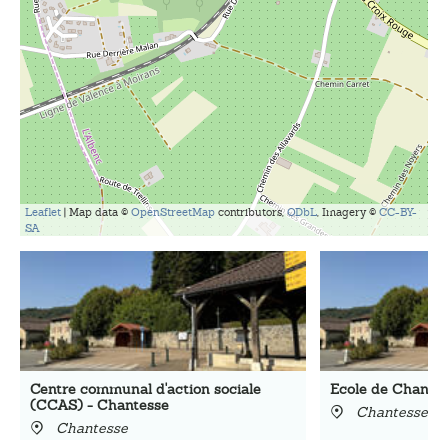
Leaflet
| Map data ©
OpenStreetMap
contributors,
ODbL
, Imagery ©
CC-BY-
SA
Centre communal d'action sociale
Ecole de Chante
(CCAS) - Chantesse
Chantesse
Chantesse