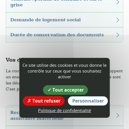
grise
Demande de logement social
Durée de conservation des documents
Vos démarches de service
Ce site utilise des cookies et vous donne le
contrôle sur ceux que vous souhaitez
La commune et la communauté de communes développent
activer
un ensemble de services pour leurs habitants. Quelles sont
les démarches à suivre pour en bénéficier ?
C'est par là...
Tout accepter
Tout refuser
Personnaliser
Politique de confidentialité
Recherche d'une crèche ou d'une
assistante maternelle