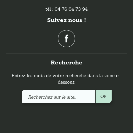
tél : 04 76 64 73 94
Suivez nous !
Recherche
Entrez les mots de votre recherche dans la zone ci-
dessous.
Recherchez
Ok
sur
le
site