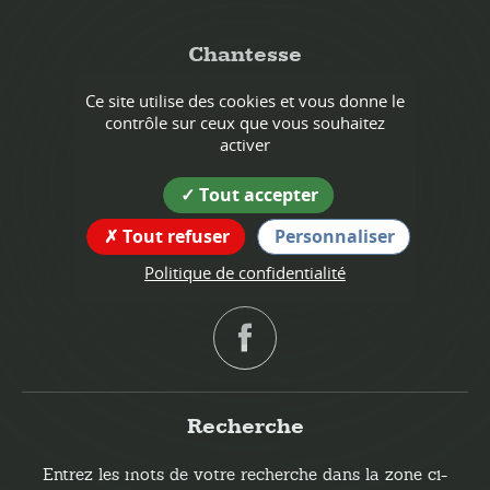
Chantesse
Coordonnées
Ce site utilise des cookies et vous donne le
contrôle sur ceux que vous souhaitez
de la mairie
activer
42 place du 19-Mars-1962
38470 Chantesse
Tout accepter
tél : 04 76 64 73 94
Tout refuser
Personnaliser
Suivez nous !
Politique de confidentialité
Recherche
Entrez les mots de votre recherche dans la zone ci-