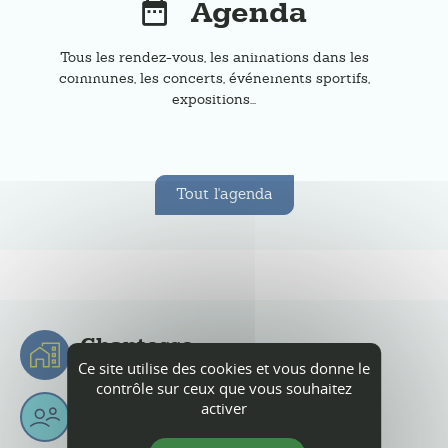
Agenda
Tous les rendez-vous, les animations dans les
communes, les concerts, événements sportifs,
expositions...
Tout l'agenda
Chantesse
Ce site utilise des cookies et vous donne le
Chantessois & Chantessoises
contrôle sur ceux que vous souhaitez
2
397
6
Km
activer
habitants
superficie