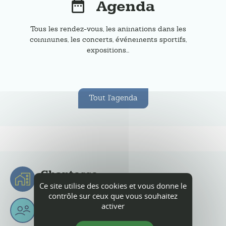
Agenda
Tous les rendez-vous, les animations dans les
communes, les concerts, événements sportifs,
expositions...
Tout l'agenda
Chantesse
Ce site utilise des cookies et vous donne le
Chantessois & Chantessoises
contrôle sur ceux que vous souhaitez
2
397
6
Km
activer
habitants
superficie