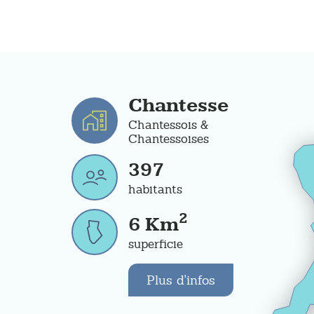
Chantesse
Chantessois &
Chantessoises
397
habitants
2
6
Km
superficie
Plus d'infos