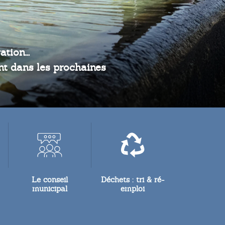
tion...
ont dans les prochaines
Le conseil
Déchets : tri & ré-
municipal
emploi