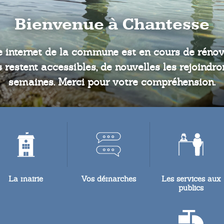
Bienvenue à Chantesse
e internet de la commune est en cours de rénova
 restent accessibles, de nouvelles les rejoindr
semaines. Merci pour votre compréhension.
La mairie
Vos démarches
Les services aux
publics