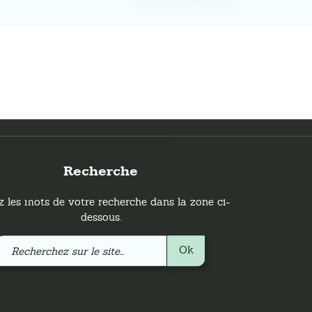
Recherche
z les mots de votre recherche dans la zone ci-
dessous.
Recherchez
Ok
sur
le
site