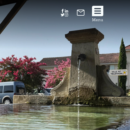
Suivez
Menu
nous
!