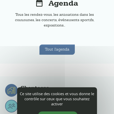
Agenda
Tous les rendez-vous, les animations dans les
communes, les concerts, événements sportifs,
expositions...
Tout l'agenda
Chantesse
Ce site utilise des cookies et vous donne le
Chantessois & Chantessoises
contrôle sur ceux que vous souhaitez
2
397
6
Km
activer
habitants
superficie