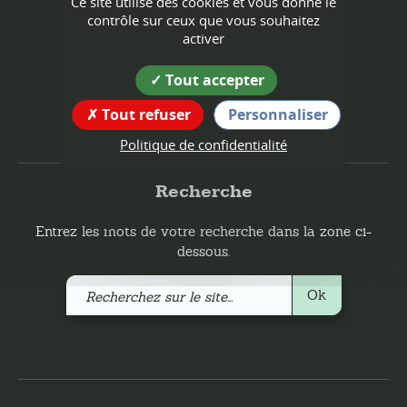
Ce site utilise des cookies et vous donne le
contrôle sur ceux que vous souhaitez
tél : 04 76 64 73 94
activer
Suivez nous !
Tout accepter
Tout refuser
Personnaliser
Politique de confidentialité
Recherche
Entrez les mots de votre recherche dans la zone ci-
dessous.
Recherchez
Ok
sur
le
site