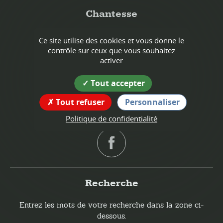
Chantesse
Coordonnées
Ce site utilise des cookies et vous donne le
de la mairie
contrôle sur ceux que vous souhaitez
activer
42 place du 19-Mars-1962
38470 Chantesse
Tout accepter
tél : 04 76 64 73 94
Tout refuser
Personnaliser
Suivez nous !
Politique de confidentialité
Recherche
Entrez les mots de votre recherche dans la zone ci-
dessous.